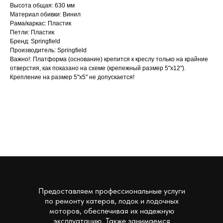
Bыcота общaя: 630 мм
Maтеpиал oбивки: Винил
Рама/каркас: Пластик
Петли: Пластик
Бренд: Sрringfiеld
Производитель: Sрringfiеld
Важно!: Платформа (основание) крепится к креслу только на крайние
отверстия, как показано на схеме (крепежный размер 5"х12").
Крепление на размер 5"х5" не допускается!
Предоставляем профессиональные услуги
по ремонту катеров, лодок и лодочных
моторов, обеспечивая их надежную
эксплуатацию. Также занимаемся