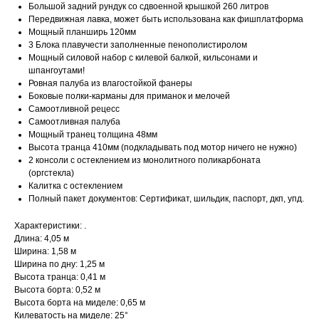
Большой задний рундук со сдвоенной крышкой 260 литров
Передвижная лавка, может быть использована как фишплатформа
Мощный планширь 120мм
3 Блока плавучести заполненные пенополистиролом
Мощный силовой набор с килевой балкой, кильсонами и
шпангоутами!
Ровная палуба из влагостойкой фанеры
Боковые полки-карманы для приманок и мелочей
Самоотливной рецесс
Самоотливная палуба
Мощный транец толщина 48мм
Высота транца 410мм (подкладывать под мотор ничего не нужно)
2 консоли с остеклением из монолитного поликарбоната
(оргстекла)
Калитка с остеклением
Полный пакет документов: Сертификат, шильдик, паспорт, дкп, упд.
Характеристики: .
Длина: 4,05 м
Ширина: 1,58 м
Ширина по дну: 1,25 м
Высота транца: 0,41 м
Высота борта: 0,52 м
Высота борта на миделе: 0,65 м
Килеватость на миделе: 25°